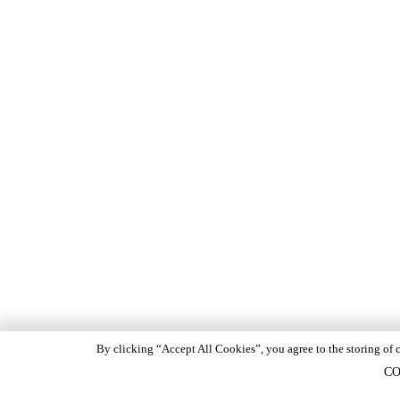
By clicking “Accept All Cookies”, you agree to the storing of c
CO