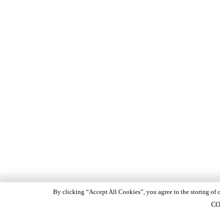
By clicking “Accept All Cookies”, you agree to the storing of c
CO