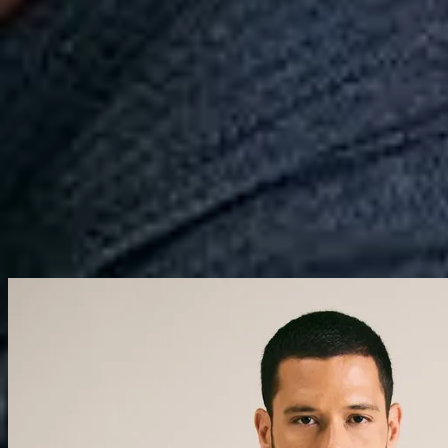
Calçados
Acessórios
Esportes
Personalização
Outlet
Pedidos
Conta
Reserva
Masculino
Camisetas
Coleção
Camiseta Ml Basica Dry