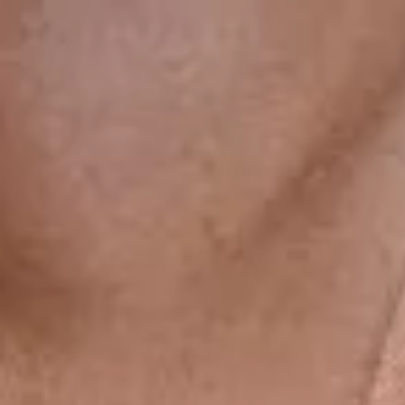
gsdiusaodhsaoiahsohd