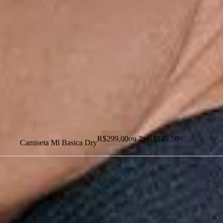
Dias dos Pais
Novidades
Masculino
Infantil
Calçados
Acessórios
Esportes
Personalização
Outlet
R$
299,00
ou
2
x
R$
149,50
Camiseta Ml Basica Dry
Dias dos Pais
Novidades
Masculino
Infantil