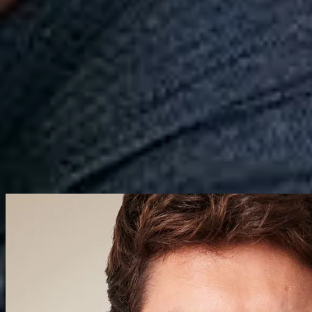
Calçados
Acessórios
Esportes
Personalização
Outlet
Pedidos
Conta
Reserva
Masculino
Casacos e jaquetas
Coleção
Hoodie Moletom Patch Colorado Inter