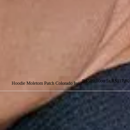
Dias dos Pais
Novidades
Masculino
Infantil
Calçados
Acessórios
Esportes
Personalização
Outlet
R$
589,00
ou
5
x
R$
117,80
Hoodie Moletom Patch Colorado Inter
Dias dos Pais
Novidades
Masculino
Infantil