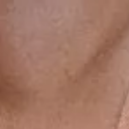
gsdiusaodhsaoiahsohd