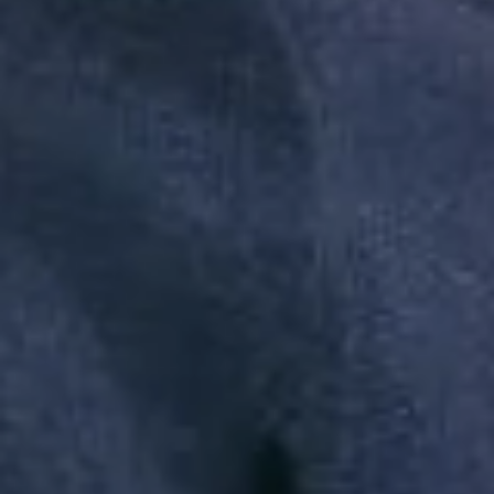
Privacidade
privacidade.
Inscreva-se
A Reserva utiliza os dados preenchidos
para você utilizar as funcionalidades da
nossa Loja. Saiba mais em: Política de
Privacidade. Ao concluir o cadastro,
você permite o tratamento de dados
pessoais para finalidade da proposta.
Atenção: O cadastro é para maior de 18
anos.
Institucional
Atendimento
Minha Conta
Baixe nosso app
A Reserva todinha na palma da sua mão, baixe agora mesmo na loja
do seu smartphone.