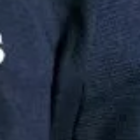
Redes Sociais
AREZZO INDUSTRIA E COMERCIO S.A | CNPJ:
16.590.234/0064-50 | Inscrição Estadual: 12297378 | AV ARTHUR
ANTONIO SENDAS, 999 - GALPÃO 300 - PARQUE JURITI -
SAO JOÃO DE MERITI | CEP: 25585-085