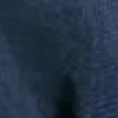
AREZZO INDUSTRIA E COMERCIO S.A | CNPJ:
16.590.234/0064-50 | Inscrição Estadual: 12297378 | AV ARTHUR
ANTONIO SENDAS, 999 - GALPÃO 300 - PARQUE JURITI -
SAO JOÃO DE MERITI | CEP: 25585-085
Busca de produtos