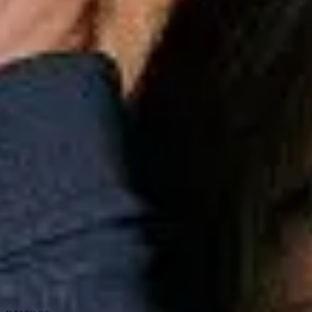
Esportes
Personalização
Outlet
Pedidos
Conta
Mini
Infantil
Bermudas
Coleção
Bermuda Mini Moletom Street
Bermuda Mini Moletom Street