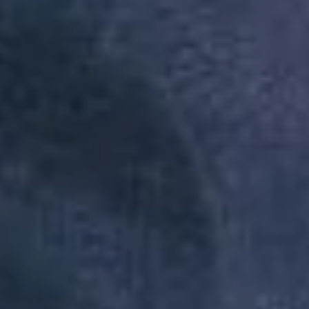
Inscreva-se
A Reserva utiliza os dados preenchidos
para você utilizar as funcionalidades da
nossa Loja. Saiba mais em: Política de
Privacidade. Ao concluir o cadastro,
você permite o tratamento de dados
pessoais para finalidade da proposta.
Atenção: O cadastro é para maior de 18
anos.
Institucional
Atendimento
Minha Conta
Baixe nosso app
A Reserva todinha na palma da sua mão, baixe agora mesmo na loja
do seu smartphone.
Redes Sociais