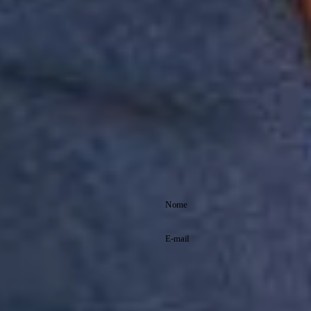
Detalhes da peça:
• Composição: 50% algodão, 50% poliéster
• Conforto de moletom
• Modelagem regular
• Cós em elástico com ajuste por cadarços
• Bolsos funcionais
• Aviamentos exclusivos Reserva Mini
Sugestão de uso:
Essa bermuda é perfeita para ser usada em saídas casuais em dias
quentes, combinando com camisetas e tênis.
Comprando esta peça, você viabiliza cinco pratos de comida através
do nosso Programa 1P5P.
Assine nossa
newsletter
Cadastre-se e receba
promoções exclusivas
e saiba tudo antes de
Li e aceito os
todo mundo!
termos de
Política de
política de
Privacidade
privacidade.