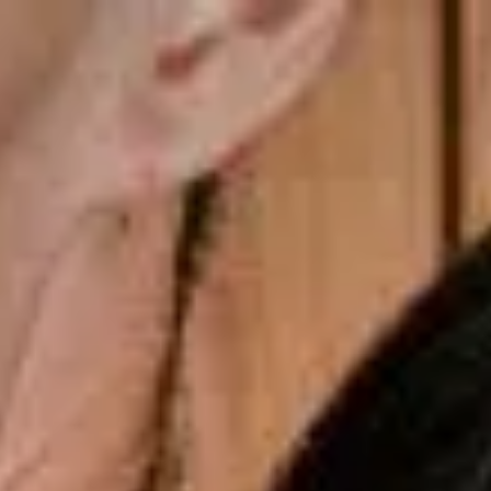
Últimos momentos para o presente dos Pais
gsdiusaodhsaoiahsohd
Copiar cupom
Dias dos Pais
Novidades
Masculino
Infantil
Calçados
Acessórios