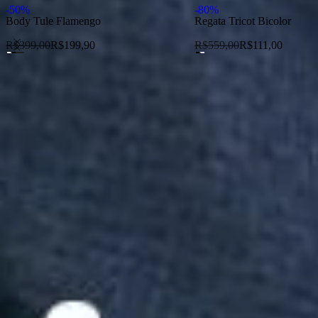
-
50
%
-
80
%
Body Tule Flamengo
Regata Tricot Bicolor
R$
399,00
R$
199,90
R$
559,00
R$
111,00
Assine nossa newsletter
Cadastre-se e receba promoções exc
Política de Privacidade
A Reserva utiliza os dados preenchidos para você utili
de dados p
Institucional
1P5P
Cultura
Sustentabilidade
Quem Faz
Seja um Franqueado
Nossas Lojas
Trabalhe Conosco
Atendimento