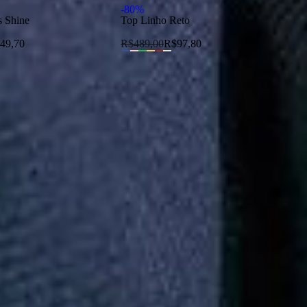
-
80
%
-
s Shine
Top Linho Reto
49,70
R$
489,00
R$
97,80
política de privacidade.
nscreva-se
dade. Ao concluir o cadastro, você permite o tratamento
de 18 anos.