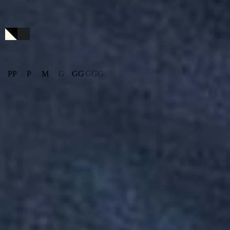
Cor
Preto/off White
Tamanho
PP
P
M
G
GG
GGG
Cálculo de frete
Descrição
Composição
Código de Produto:
0079647
BODY TULE FLAMENGO
Produtos Similares