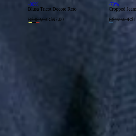
-
80
%
-
70
%
Blusa Tricot Decote Reto
Cropped Jean
R$
489,00
R$
97,00
R$
499,00
R$
1
lusivas e saiba tudo antes de todo mundo!
Li e aceito os termos de 
I
zar as funcionalidades da nossa Loja. Saiba mais em: Política de Privaci
essoais para finalidade da proposta. Atenção: O cadastro é para maior 