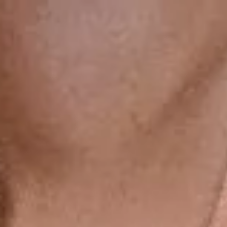
gsdiusaodhsaoiahsohd