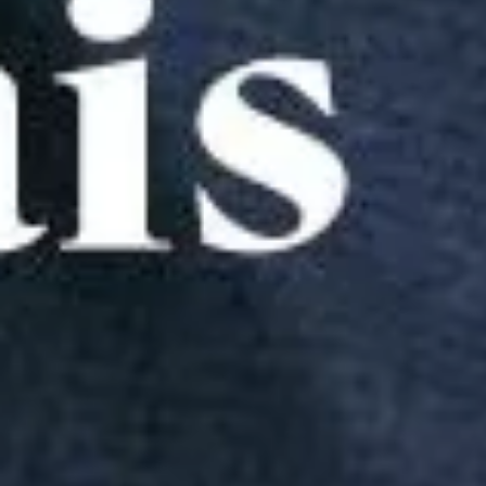
Whatsapp
Política de Privacidade
Termos de uso
Dúvidas Frequentes
Troca e Devolução
Minha Conta
Meus Pedidos
Baixe nosso app
A Reserva todinha na palma da sua mão, baixe agora mesmo na loja 
Redes Sociais