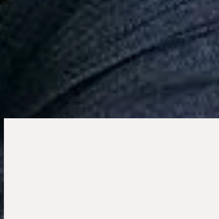
Calçados
Acessórios
Esportes
Personalização
Outlet
Pedidos
Conta
Reserva
Feminino
Body Tule Flamengo