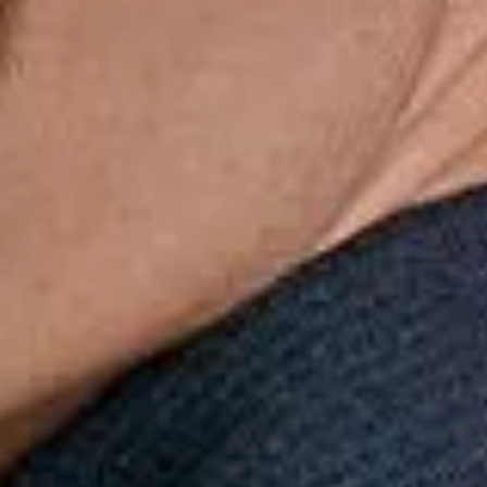
Dias dos Pais
Novidades
Masculino
Infantil
Calçados
Acessórios
Esportes
Personalização
Outlet
R$
399,00
R$
199,90
Body Tule Flamengo
Dias dos Pais
Novidades
Masculino
Infantil