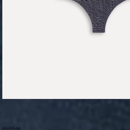
Body Tule Flamengo
R$
399,00
R$
199,90
-
50
%