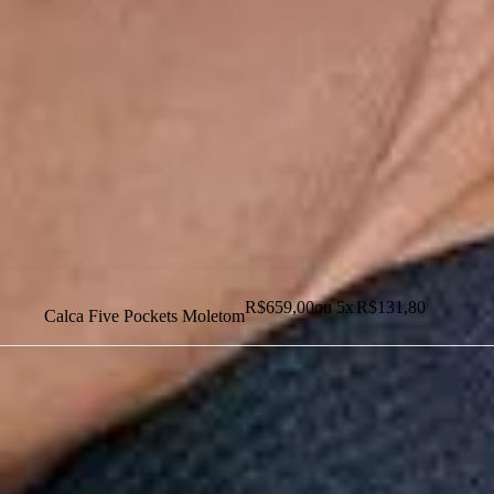
Dias dos Pais
Novidades
Masculino
Infantil
Calçados
Acessórios
Esportes
Personalização
Outlet
R$
659,00
ou
5
x
R$
131,80
Calca Five Pockets Moletom
Dias dos Pais
Novidades
Masculino
Infantil