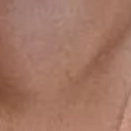
gsdiusaodhsaoiahsohd