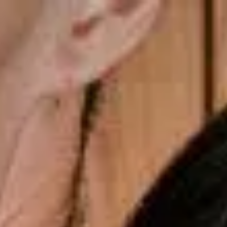
Frete Grátis nas compras acima de R$699
gsdiusaodhsaoiahsohd
Copiar cupom
Dias dos Pais
Novidades
Masculino
Infantil
Calçados
Acessórios