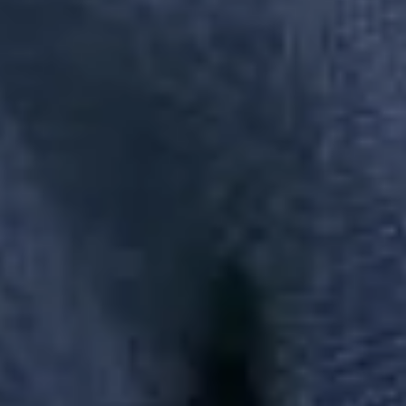
chinelo
polo
camisa
princesa
camisa pai