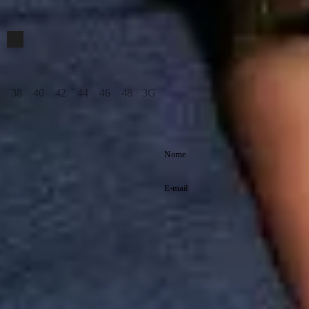
Cor
Preto
Tamanho
38
40
42
44
46
48
3G
Indisponível
Assine nossa
newsletter
Cadastre-se e receba
promoções exclusivas
e saiba tudo antes de
Li e aceito os
todo mundo!
termos de
Política de
política de
Privacidade
privacidade.
Inscreva-se
A Reserva utiliza os dados preenchidos
para você utilizar as funcionalidades da
nossa Loja. Saiba mais em: Política de