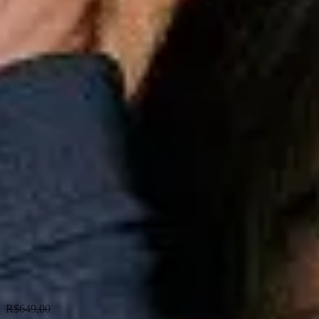
Esportes
Personalização
Outlet
Pedidos
Conta
Reserva
Masculino
Calças
Promoção
Calca Jeans Super Skinny Bolt
Calca Jeans Super Skinny Bolt
R$
649,00
R$
319,90
-
51
%