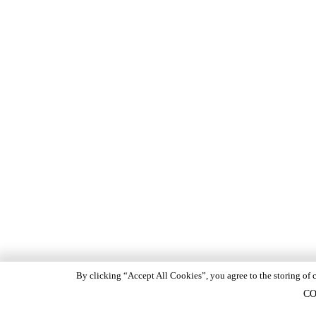
By clicking “Accept All Cookies”, you agree to the storing of c
CO