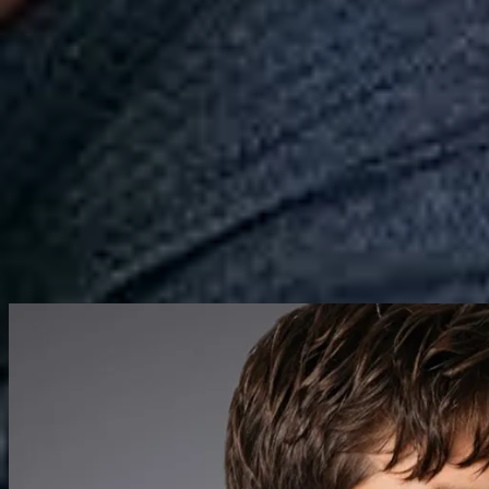
Calçados
Acessórios
Esportes
Personalização
Outlet
Pedidos
Conta
Reserva
Masculino
Camisetas
Promoção
Camiseta Crf Bordado Dourado Fla