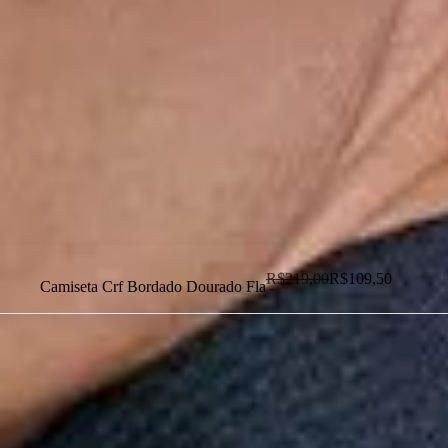
Dias dos Pais
Novidades
Masculino
Infantil
Calçados
Acessórios
Esportes
Personalização
Outlet
R$
219,00
R$
109,50
Camiseta Crf Bordado Dourado Fla
Dias dos Pais
Novidades
Masculino
Infantil