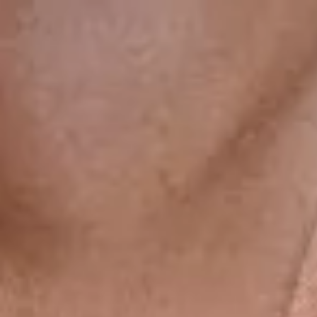
gsdiusaodhsaoiahsohd