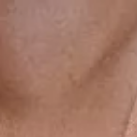
gsdiusaodhsaoiahsohd