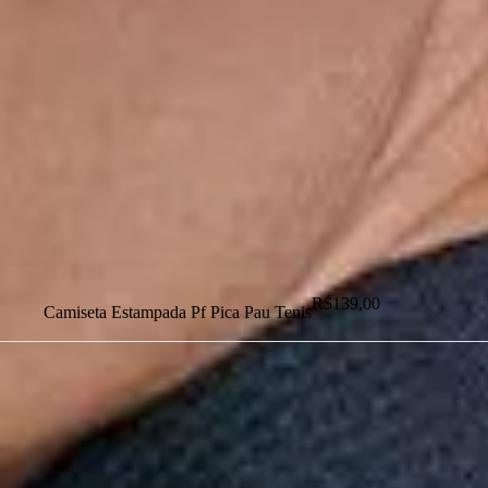
Dias dos Pais
Novidades
Masculino
Infantil
Calçados
Acessórios
Esportes
Personalização
Outlet
R$
139,00
Camiseta Estampada Pf Pica Pau Tenis
Dias dos Pais
Novidades
Masculino
Infantil