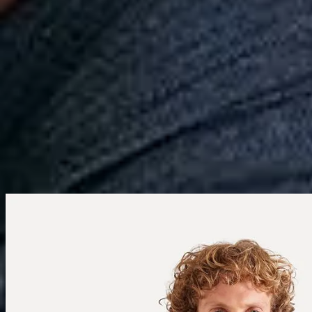
Calçados
Acessórios
Esportes
Personalização
Outlet
Pedidos
Conta
Reserva
Masculino
Camisetas
Promoção
Camiseta Estampada Pf Pica Pau Tenis