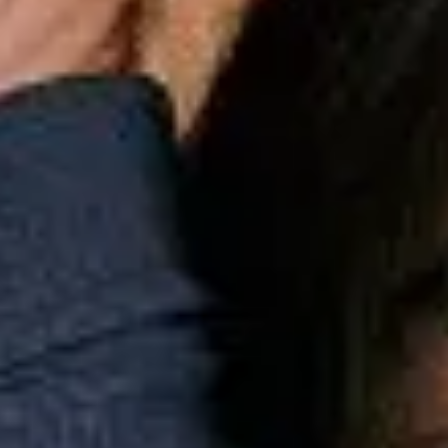
Esportes
Personalização
Outlet
Pedidos
Conta
Mini
Infantil
Camisetas
Coleção
Camiseta Mini Est Escudo R.f.c
Camiseta Mini Est Escudo R.f.c
R$
139,00
Cor
Marinho