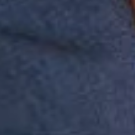
e saiba tudo antes de
Li e aceito os
todo mundo!
termos de
Política de
política de
Privacidade
privacidade.
Inscreva-se
A Reserva utiliza os dados preenchidos
para você utilizar as funcionalidades da
nossa Loja. Saiba mais em: Política de
Privacidade. Ao concluir o cadastro,
você permite o tratamento de dados
pessoais para finalidade da proposta.
Atenção: O cadastro é para maior de 18
anos.
Institucional
Atendimento
Minha Conta
Baixe nosso app
A Reserva todinha na palma da sua mão, baixe agora mesmo na loja
do seu smartphone.