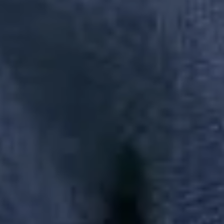
ANTONIO SENDAS, 999 - GALPÃO 300 - PARQUE JURITI -
SAO JOÃO DE MERITI | CEP: 25585-085
Busca de produtos
Em alta
chinelo
polo
camisa
princesa
camisa pai