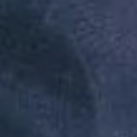
Redes Sociais
AREZZO INDUSTRIA E COMERCIO S.A | CNPJ:
16.590.234/0064-50 | Inscrição Estadual: 12297378 | AV ARTHUR