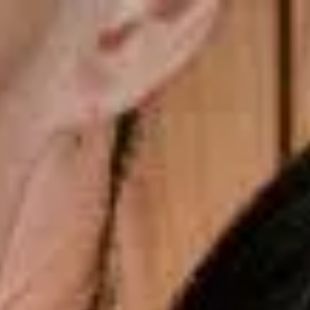
Frete Grátis nas compras acima de R$699
gsdiusaodhsaoiahsohd
Copiar cupom
Dias dos Pais
Novidades
Masculino
Infantil
Calçados
Acessórios