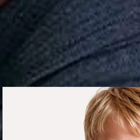
Calçados
Acessórios
Esportes
Personalização
Outlet
Pedidos
Conta
Mini
Infantil
Camisetas
Coleção
Camiseta Mini Est Pica Pau Kindness