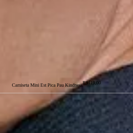
Dias dos Pais
Novidades
Masculino
Infantil
Calçados
Acessórios
Esportes
Personalização
Outlet
R$
119,00
Camiseta Mini Est Pica Pau Kindness
Dias dos Pais
Novidades
Masculino
Infantil