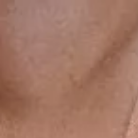
gsdiusaodhsaoiahsohd