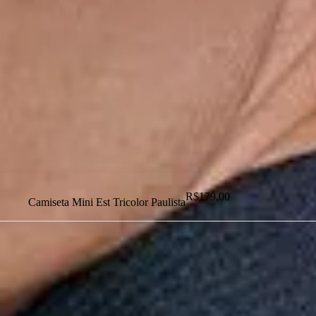
Dias dos Pais
Novidades
Masculino
Infantil
Calçados
Acessórios
Esportes
Personalização
Outlet
R$
179,00
Camiseta Mini Est Tricolor Paulista
Dias dos Pais
Novidades
Masculino
Infantil