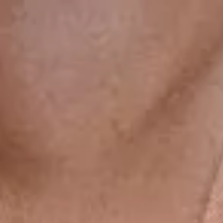
gsdiusaodhsaoiahsohd