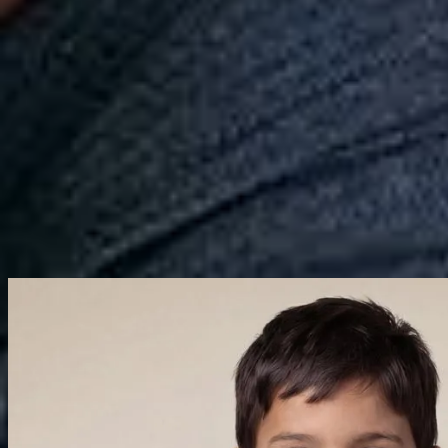
Calçados
Acessórios
Esportes
Personalização
Outlet
Pedidos
Conta
Mini
Infantil
Camisetas
Coleção
Camiseta Mini Est Tricolor Paulista