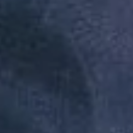
Redes Sociais
AREZZO INDUSTRIA E COMERCIO S.A | CNPJ:
16.590.234/0064-50 | Inscrição Estadual: 12297378 | AV ARTHUR
ANTONIO SENDAS, 999 - GALPÃO 300 - PARQUE JURITI -
SAO JOÃO DE MERITI | CEP: 25585-085