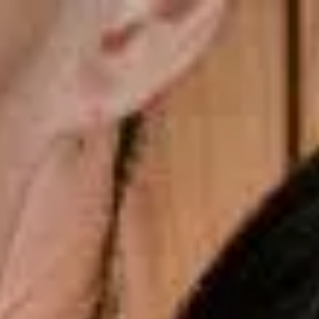
Frete Grátis nas compras acima de R$699
gsdiusaodhsaoiahsohd
Copiar cupom
Dias dos Pais
Novidades
Masculino
Infantil
Calçados
Acessórios