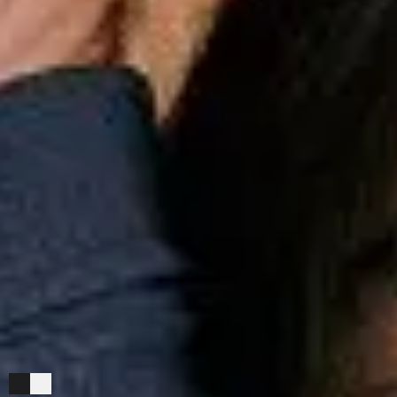
Esportes
Personalização
Outlet
Pedidos
Conta
Mini
Infantil
Camisetas
Coleção
Camiseta Mini Estampada Pong
Camiseta Mini Estampada Pong
R$
89,00
Cor
Preto