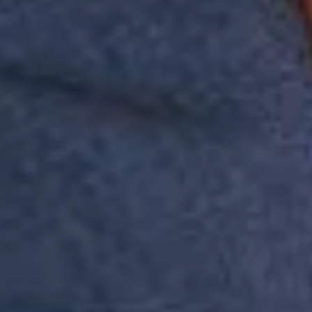
Política de
política de
Privacidade
privacidade.
Inscreva-se
A Reserva utiliza os dados preenchidos
para você utilizar as funcionalidades da
nossa Loja. Saiba mais em: Política de
Privacidade. Ao concluir o cadastro,
você permite o tratamento de dados
pessoais para finalidade da proposta.
Atenção: O cadastro é para maior de 18
anos.
Institucional
Atendimento
Minha Conta
Baixe nosso app
A Reserva todinha na palma da sua mão, baixe agora mesmo na loja
do seu smartphone.