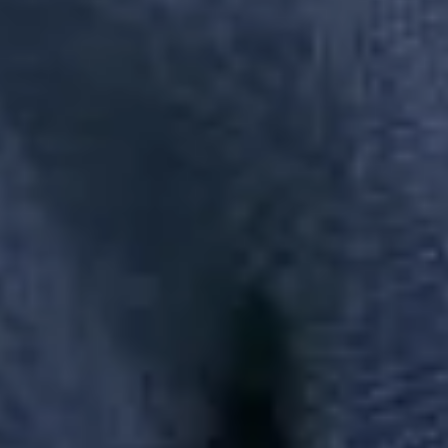
Busca de produtos
Em alta
chinelo
polo
camisa
princesa
camisa pai