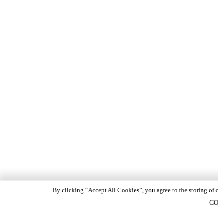
By clicking “Accept All Cookies”, you agree to the storing of c
CO