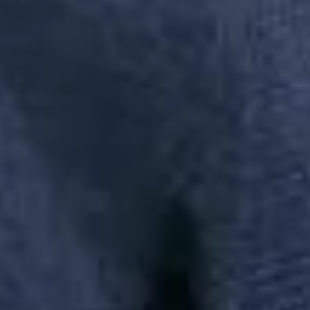
AREZZO INDUSTRIA E COMERCIO S.A | CNPJ:
16.590.234/0064-50 | Inscrição Estadual: 12297378 | AV ARTHUR
ANTONIO SENDAS, 999 - GALPÃO 300 - PARQUE JURITI -
SAO JOÃO DE MERITI | CEP: 25585-085
Busca de produtos