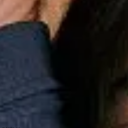
Esportes
Personalização
Outlet
Pedidos
Conta
Mini
Infantil
Camisetas
Promoção
Camiseta Mini Malha Texture Listrado
Camiseta Mini Malha Texture Listrado