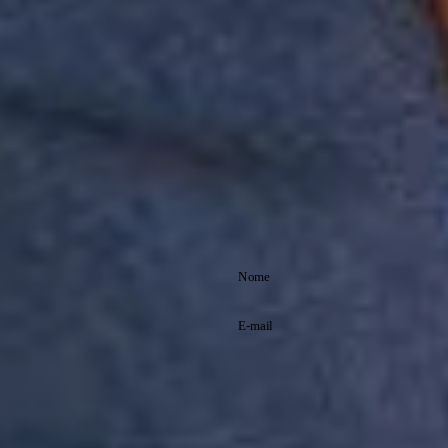
do nosso Programa 1P5P. Peça para combinar com o pai.
Detalhes da peça:
• Composição: algodão
• Malha texturizada
• Modelagem regular: não fica justa nem larga demais
• Pica-pau Reserva bordado no ombro
• Gola redonda
• Mangas curtas
Sugestão de uso:
Versátil, perfeita para vestir em saídas casuais, combinando com
calças ou bermudas e tênis.
Assine nossa
newsletter
Cadastre-se e receba
promoções exclusivas
e saiba tudo antes de
Li e aceito os
todo mundo!
termos de
Política de
política de
Privacidade
privacidade.
Inscreva-se