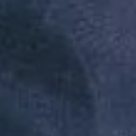
A Reserva utiliza os dados preenchidos
para você utilizar as funcionalidades da
nossa Loja. Saiba mais em: Política de
Privacidade. Ao concluir o cadastro,
você permite o tratamento de dados
pessoais para finalidade da proposta.
Atenção: O cadastro é para maior de 18
anos.
Institucional
Atendimento
Minha Conta
Baixe nosso app
A Reserva todinha na palma da sua mão, baixe agora mesmo na loja
do seu smartphone.
Redes Sociais