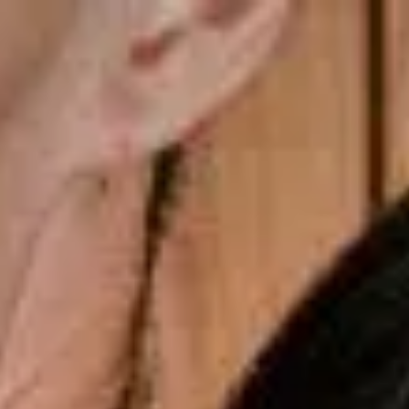
Últimos momentos para o presente dos Pais
gsdiusaodhsaoiahsohd
Copiar cupom
Dias dos Pais
Novidades
Masculino
Infantil
Calçados
Acessórios