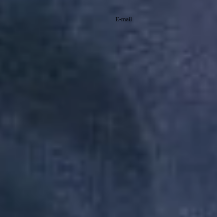
newsletter
Cadastre-se e receba
promoções exclusivas
e saiba tudo antes de
Li e aceito os
todo mundo!
termos de
Política de
política de
Privacidade
privacidade.
Inscreva-se
A Reserva utiliza os dados preenchidos
para você utilizar as funcionalidades da
nossa Loja. Saiba mais em: Política de
Privacidade. Ao concluir o cadastro,
você permite o tratamento de dados
pessoais para finalidade da proposta.
Atenção: O cadastro é para maior de 18
anos.
Institucional
Atendimento
Minha Conta
Baixe nosso app
A Reserva todinha na palma da sua mão, baixe agora mesmo na loja
do seu smartphone.