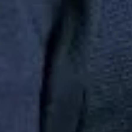
AREZZO INDUSTRIA E COMERCIO S.A | CNPJ:
16.590.234/0064-50 | Inscrição Estadual: 12297378 | AV ARTHUR
ANTONIO SENDAS, 999 - GALPÃO 300 - PARQUE JURITI -
SAO JOÃO DE MERITI | CEP: 25585-085
Busca de produtos
Em alta
chinelo
camisa
polo
princesa
camisa pai