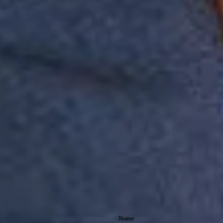
formato, as cores e facilitando a manutenção após as lavagens. Seu
destaque fica por conta da malha texturizada, que traz um visual
diferenciado e sofisticado, além de adicionar mais corpo ao tecido e
favorecer a circulação de ar, tornando a camiseta ainda mais
confortável.
Detalhes da peça:
• Composição: 80% algodão, 20% poliéster
• Malha texturizada e respirável
• Modelagem regular que se adapta ao corpo do Mini
• Mangas longas: perfeita para climas amenos
• Gola redonda com tecido reforçado
• Pica-pau Reserva bordado no peito
• Aviamentos exclusivos Reserva Mini
Sugestão de uso:
Essa camiseta é versátil para diversas ocasiões, acompanhando a
rotina do Mini em passeios, encontros em família ou momentos de
lazer, combinando facilmente com calças e tênis.
Comprando esta peça, você viabiliza cinco pratos de comida através
do nosso Programa 1P5P.
Assine nossa