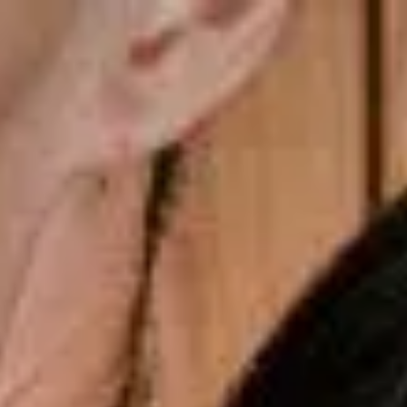
Últimos momentos para o presente dos Pais
gsdiusaodhsaoiahsohd
Copiar cupom
Dias dos Pais
Novidades
Masculino
Infantil
Calçados
Acessórios