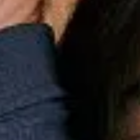
Esportes
Personalização
Outlet
Pedidos
Conta
Mini
Infantil
Camisetas
Coleção
Camiseta Ml Mini Listra Textura
Camiseta Ml Mini Listra Textura
R$
279,00
ou
2
x
R$
139,50