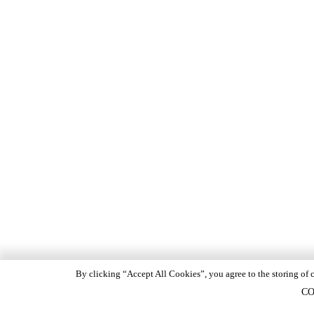
By clicking “Accept All Cookies”, you agree to the storing of c
CO