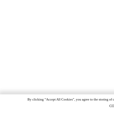
By clicking “Accept All Cookies”, you agree to the storing of c
CO