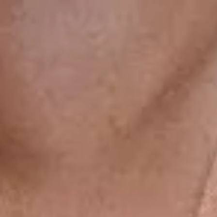
gsdiusaodhsaoiahsohd