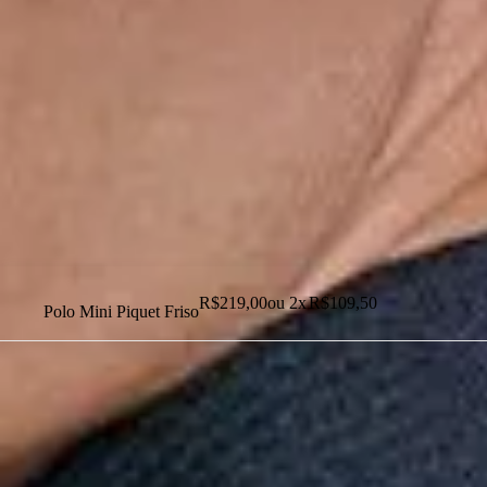
Dias dos Pais
Novidades
Masculino
Infantil
Calçados
Acessórios
Esportes
Personalização
Outlet
R$
219,00
ou
2
x
R$
109,50
Polo Mini Piquet Friso
Dias dos Pais
Novidades
Masculino
Infantil