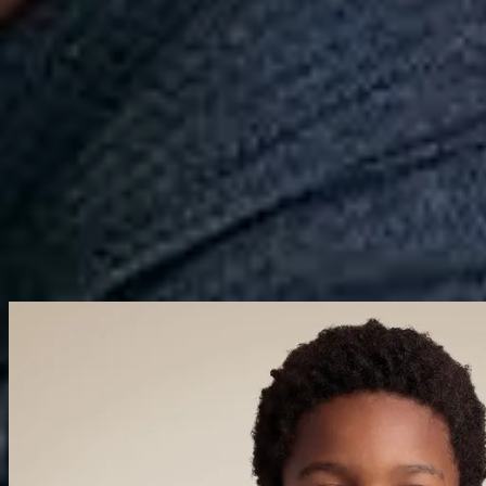
Calçados
Acessórios
Esportes
Personalização
Outlet
Pedidos
Conta
Mini
Infantil
Polos
Coleção
Polo Mini Piquet Friso