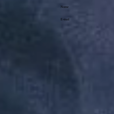
Assine nossa
newsletter
Cadastre-se e receba
promoções exclusivas
e saiba tudo antes de
Li e aceito os
todo mundo!
termos de
Política de
política de
Privacidade
privacidade.
Inscreva-se
A Reserva utiliza os dados preenchidos
para você utilizar as funcionalidades da
nossa Loja. Saiba mais em: Política de
Privacidade. Ao concluir o cadastro,
você permite o tratamento de dados
pessoais para finalidade da proposta.
Atenção: O cadastro é para maior de 18
anos.
Institucional
Atendimento
Minha Conta
Baixe nosso app