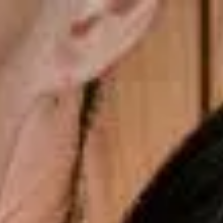
Frete Grátis nas compras acima de R$699
gsdiusaodhsaoiahsohd
Copiar cupom
Dias dos Pais
Novidades
Masculino
Infantil
Calçados
Acessórios