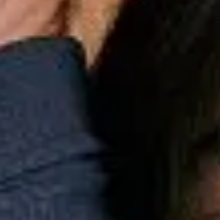
Esportes
Personalização
Outlet
Pedidos
Conta
Mini
Infantil
Bermudas
Coleção
Short Mini Praia Textura
Short Mini Praia Textura
R$
219,00