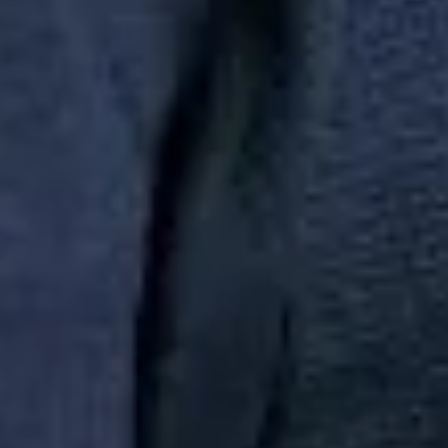
AREZZO INDUSTRIA E COMERCIO S.A | CNPJ:
16.590.234/0064-50 | Inscrição Estadual: 12297378 | AV ARTHUR
ANTONIO SENDAS, 999 - GALPÃO 300 - PARQUE JURITI -
SAO JOÃO DE MERITI | CEP: 25585-085
Busca de produtos
Em alta
chinelo
camisa
polo
princesa
camisa pai