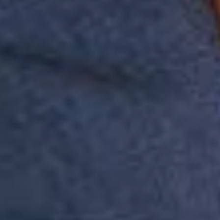
você possa saber onde o Mini está o tempo todo, sendo uma
excelente opção de uso em locais de grande multidão, como shows,
shoppings e praia.Feito em poliéster e elastano de alta qualidade,
possui um tecido leve, com secagem rápida e cores que duram muito
mais tempo.
Detalhes da peça:
• Composição: 92% poliéster, 8% elastano
• Tecido leve, respirável, seca rápido e não amarrota
• Modelagem regular
• Cós em elástico com ajuste por cadarços
• Bolso interno, para guardar tag localizador
• Bolso traseiro com fechamento por velcro e saída de ilhós
• Bolsos funcionais laterais
• Aviamentos exclusivos Reserva Mini
Sugestão de uso:
Use esse short desde um dia de mergulho a saídas casuais. Seu bolso
interno permite que o Mini fique em segurança em grandes
multidões, como shows, praia e shoppings. Combine com camisetas
ou camisas, tênis ou chinelos.
Comprando esta peça, você viabiliza cinco pratos de comida através
do nosso Programa 1P5P.