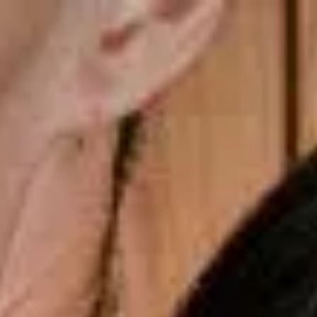
Últimos momentos para o presente dos Pais
gsdiusaodhsaoiahsohd
Copiar cupom
Dias dos Pais
Novidades
Masculino
Infantil
Calçados
Acessórios