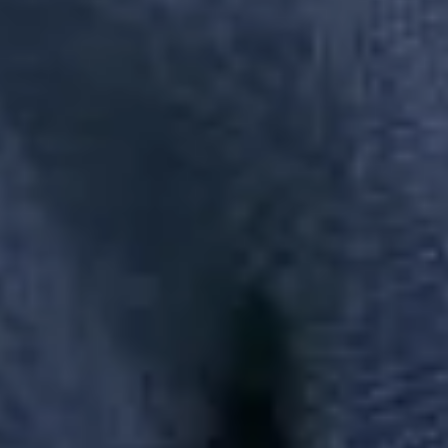
AREZZO INDUSTRIA E COMERCIO S.A | CNPJ:
16.590.234/0064-50 | Inscrição Estadual: 12297378 | AV ARTHUR
ANTONIO SENDAS, 999 - GALPÃO 300 - PARQUE JURITI -
SAO JOÃO DE MERITI | CEP: 25585-085
Busca de produtos
Em alta
chinelo
camisa
polo
princesa
camisa pai