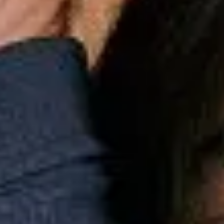
Esportes
Personalização
Outlet
Pedidos
Conta
GO
Infantil
Tênis
Coleção
Tenis Rmi Type R Classic Mini
Tenis Rmi Type R Classic Mini
R$
449,00
ou
4
x
R$
112,25