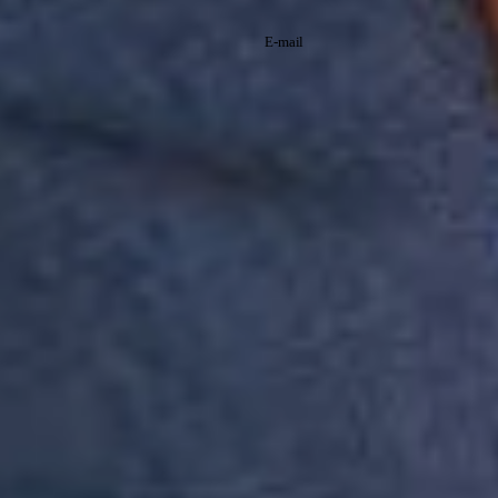
newsletter
Cadastre-se e receba
promoções exclusivas
e saiba tudo antes de
Li e aceito os
todo mundo!
termos de
Política de
política de
Privacidade
privacidade.
Inscreva-se
A Reserva utiliza os dados preenchidos
para você utilizar as funcionalidades da
nossa Loja. Saiba mais em: Política de
Privacidade. Ao concluir o cadastro,
você permite o tratamento de dados
pessoais para finalidade da proposta.
Atenção: O cadastro é para maior de 18
anos.
Institucional
Atendimento
Minha Conta
Baixe nosso app
A Reserva todinha na palma da sua mão, baixe agora mesmo na loja
do seu smartphone.