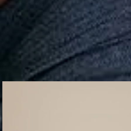
Calçados
Acessórios
Esportes
Personalização
Outlet
Pedidos
Conta
GO
Infantil
Tênis
Coleção
Tênis Simples 2.0 Mini