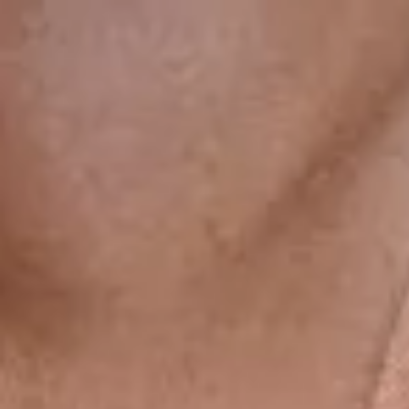
gsdiusaodhsaoiahsohd