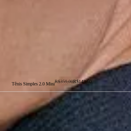
Dias dos Pais
Novidades
Masculino
Infantil
Calçados
Acessórios
Esportes
Personalização
Outlet
R$
359,00
R$
143,60
Tênis Simples 2.0 Mini
Dias dos Pais
Novidades
Masculino
Infantil