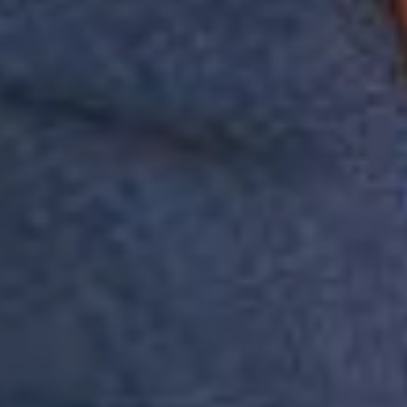
da cor, secagem rápida e menor propensão a amassar, facilitando a
rotina.
Detalhes da peça:
• Composição: 100% poliéster
• Feito em técnica de tricotagem: conforto térmico na medida certa
• Toque macio
• Mais resistência: mantém as cores por muito mais tempo
• Modelagem regular que se adapta ao corpo do Mini
• Gola redonda em tecido reforçado
• Mangas longas
• Pica-pau Reserva bordado no ombro
• Aviamentos exclusivos Reserva Mini
Sugestão de uso:
Versátil e estiloso, esse casaco é perfeito para compor lookinhos em
dias mais frescos. Combine com calça jeans para uma proposta
casual, com sarja para um visual mais arrumadinho ou até
sobrepondo uma camisa para um toque moderno. Uma peça prática,
confortável e cheia de personalidade para acompanhar seu Mini em
qualquer ocasião.
Combine com o pai ->
0100945
Comprando esta peça, você viabiliza cinco pratos de comida