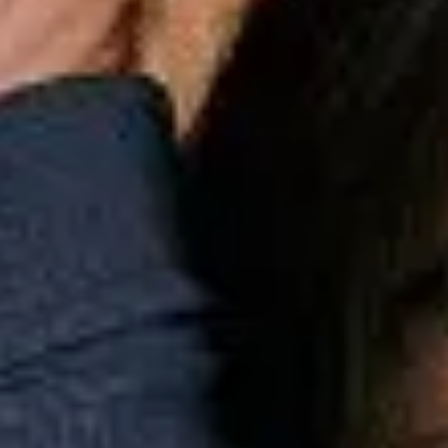
Esportes
Personalização
Outlet
Pedidos
Conta
Mini
Infantil
Casacos
Coleção
Tricot Mini Listra Localizada N
Tricot Mini Listra Localizada N
R$
399,00
ou
3
x
R$
133,00