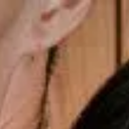
Frete Grátis nas compras acima de R$699
gsdiusaodhsaoiahsohd
Copiar cupom
Dias dos Pais
Novidades
Masculino
Infantil
Calçados
Acessórios