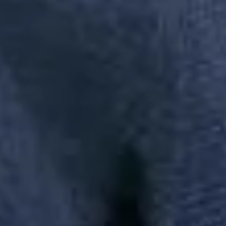
Baixe nosso app
A Reserva todinha na palma da sua mão, baixe agora mesmo na loja
do seu smartphone.
Redes Sociais