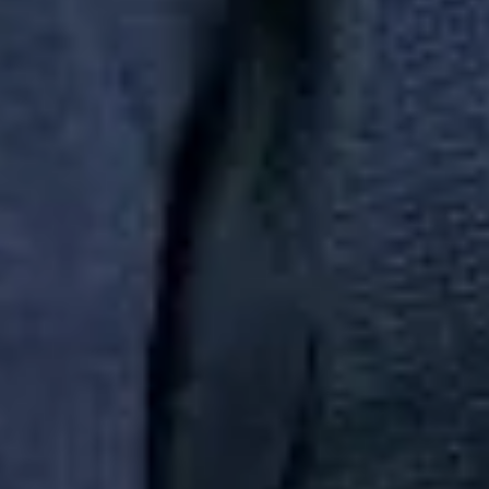
AREZZO INDUSTRIA E COMERCIO S.A | CNPJ:
16.590.234/0064-50 | Inscrição Estadual: 12297378 | AV ARTHUR
ANTONIO SENDAS, 999 - GALPÃO 300 - PARQUE JURITI -
SAO JOÃO DE MERITI | CEP: 25585-085
Busca de produtos
Em alta
chinelo
polo
camisa
princesa
camisa pai