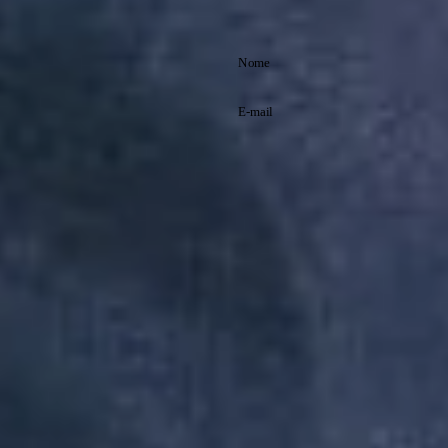
através do nosso Programa 1P5P.
Assine nossa
newsletter
Cadastre-se e receba
promoções exclusivas
e saiba tudo antes de
Li e aceito os
todo mundo!
termos de
Política de
política de
Privacidade
privacidade.
Inscreva-se
A Reserva utiliza os dados preenchidos
para você utilizar as funcionalidades da
nossa Loja. Saiba mais em: Política de
Privacidade. Ao concluir o cadastro,
você permite o tratamento de dados
pessoais para finalidade da proposta.
Atenção: O cadastro é para maior de 18
anos.
Institucional
Atendimento
Minha Conta